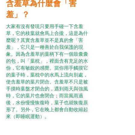
含羞草為什麼會「害
羞」？
大家有沒有發現只要用手碰一下含羞
草，它的枝葉就會馬上合攏，這是為什
麼呢？其實含羞草並不是真的會「害
羞」，它只是一種善於自我保護的現
象。因為含羞草的葉柄下有一個鼓囊囊
的包，叫「葉枕」，裡面含有充足的水
份，它有敏銳的感覺。當你用手觸摸它
的葉子時，葉枕中的水馬上流向別處，
使含羞草的葉片閉合。含羞草不只是被
手摸時葉盤才閉合的，遇到雨天與強風
時，它的葉片也會閉合；而當風雨過
後，水份慢慢恢復時，葉子也就恢復原
形了。另外，它在晚上都會自動收縮起
來（即睡眠運動）。