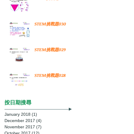
STEM挑戰題030
STEM挑戰題029
STEM挑戰題028
按日期搜尋
January 2018
(1)
1 post
December 2017
(4)
4 posts
November 2017
(7)
7 posts
October 2017
(12)
12 posts