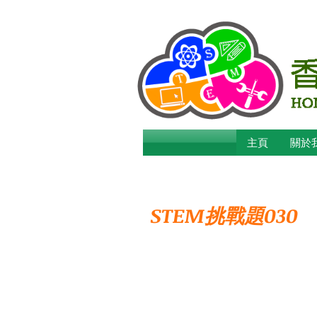
主頁
關於
STEM挑戰題030